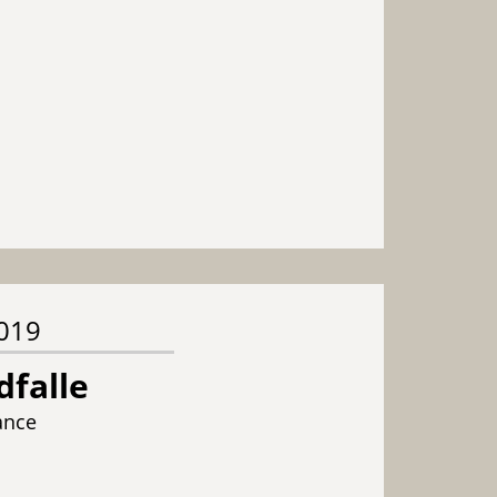
2019
falle
ance