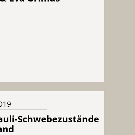
2019
Pauli-Schwebezustände
and