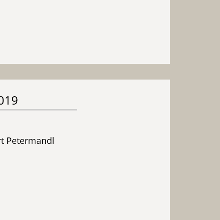
2019
rt Petermandl