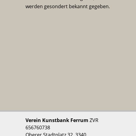
werden gesondert bekannt gegeben.
Verein Kunstbank Ferrum
ZVR
656760738
Oberer Stadtplatz 32, 3340